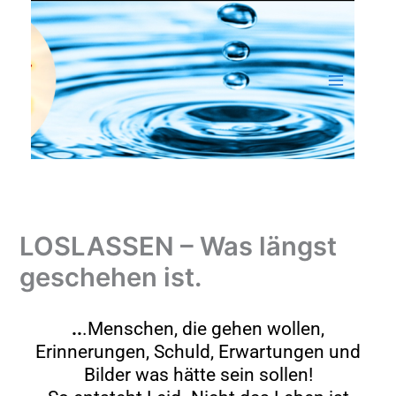
Zum
Inhalt
springen
LOSLASSEN – Was längst
geschehen ist.
..
.Menschen, die gehen wollen,
Erinnerungen, Schuld, Erwartungen und
Bilder was hätte sein sollen!