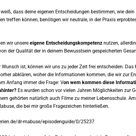
h weiß, dass deine eigenen Entscheidungen bestimmen, wie dein
n treffen können, benötigen wir neutrale, in der Praxis erprobt
nen wir unsere
eigene Entscheidungskompetenz
nutzen, allerdi
von der Qualität der in deinem Bewusstsein gespeicherten Ges
Wunsch ist, können wir uns zu jeder Zeit frei entscheiden. Das h
r vorher abklären, woher die Informationen kommen, die wir zur E
r am Anfang immer die Frage: V
on wem kommen diese Informati
ahinter?
Es wurden schon vor vielen Jahren Möglichkeiten zur
hern gehörten natürlich auch Filme zu meiner Lebensschule. A
abuse, die bei mir große Fragezeichen hinterließen.
erien.de/dr-mabuse/episodenguide/0/25237