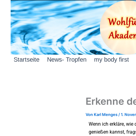
Zum
Inhalt
springen
Startseite
News- Tropfen
my body first
Erkenne d
Von
Karl Menges
/
1. Nove
Wenn ich erkläre, wie 
genießen kannst, frag