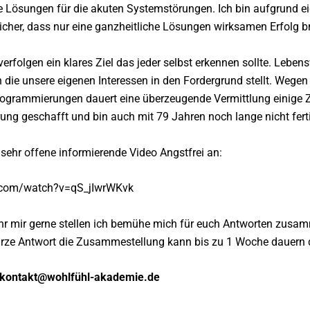
e Lösungen für die akuten Systemstörungen. Ich bin aufgrund 
sicher, dass nur eine ganzheitliche Lösungen wirksamen Erfolg br
rfolgen ein klares Ziel das jeder selbst erkennen sollte. Leben
 die unsere eigenen Interessen in den Fordergrund stellt. Weg
ogrammierungen dauert eine überzeugende Vermittlung einige Ze
rung geschafft und bin auch mit 79 Jahren noch lange nicht fert
 sehr offene informierende Video Angstfrei an:
.com/watch?v=qS_jIwrWKvk
hr mir gerne stellen ich bemühe mich für euch Antworten zusam
kurze Antwort die Zusammestellung kann bis zu 1 Woche dauern d
: kontakt@wohlfühl-akademie.de