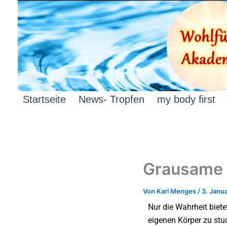
Zum
Inhalt
springen
Startseite
News- Tropfen
my body first
Grausame 
Von
Karl Menges
/
3. Janu
Nur die Wahrheit biete
eigenen Körper zu stud