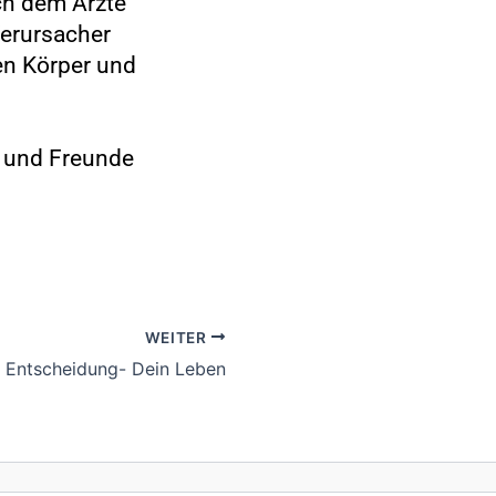
ch dem Ärzte
Verursacher
nen Körper und
t und Freunde
WEITER
 Entscheidung- Dein Leben