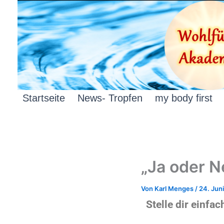
Zum
Inhalt
springen
Startseite
News- Tropfen
my body first
„Ja oder Ne
Von
Karl Menges
/
24. Jun
Stelle dir einfa