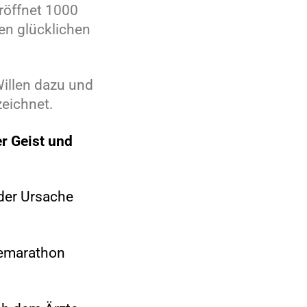
eröffnet 1000
en glücklichen
Willen dazu und
zeichnet.
r Geist und
 der Ursache
ztemarathon