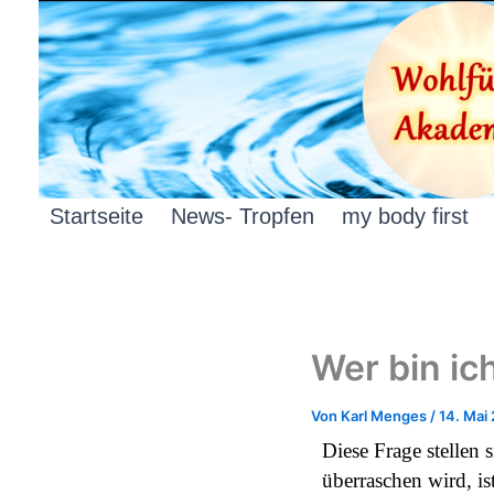
Zum
Inhalt
springen
Startseite
News- Tropfen
my body first
Wer bin ic
Von
Karl Menges
/
14. Mai
Diese Frage stellen 
überraschen wird, is